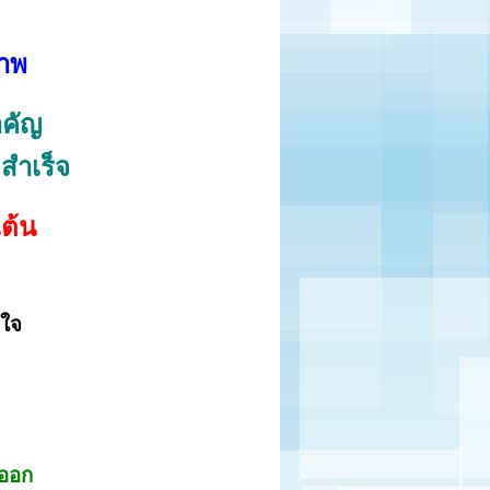
าพ
ำคัญ
สำเร็จ
เต้น
ี
นใจ
งออก