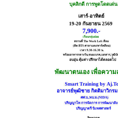
บุคลิกดี การพูดโดดเด่น
เสาร์-อาทิตย์
19-20 กันยายน 2569
7
,900.-
เรียนกลุ่มย่อย
สถานที่ The Work Loft สีลม
(ติด BTS ศาลาแดง/พาร์คสีลม)
เวลา 9.30-16.30 น.
พร้อมอาหารกลางวัน,ขนมเบรค,เอกสาร,วุุฒิบั
อบอุ่น คุ้มค่า ปรึกษาได้ตลอดไป
พัฒนาตนเอง เพื่อความส
Smart Training by Aj.T
อาจารย์พุฒิชาย กิตติมาวิกร
ศศ.บ.,พบ.ม.(NIDA)
ปริญญาโท การจัดการ การพัฒนาสั
ปริญญาตรี นิเทศศาสตร์