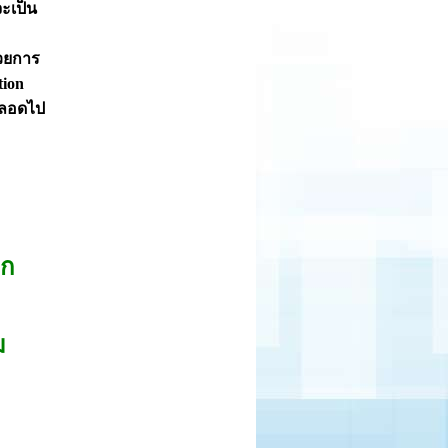
จะเป็น
้วยการ
tion
้ตลอดไป
ลก
ม