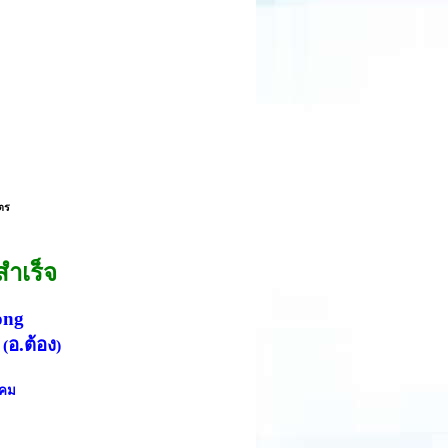
ตร
ำเร็จ
ong
ม
อ.ต้อง
(
)
งคม