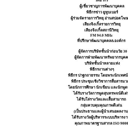
วิทยากร
ผู้เชี่ยวชาญการพัฒนาบุคคล
พิธีกรข่าว ยูทูบเบอร์
ผู้ร่วมจัดรายการวิทยุ อ่านสปอตโ
เสียงจิงเกิ้ลรายการวิทยุ
เสียงจิงเกิ้ลสถานีวิทยุ
FM 94.0 MHz
ที่ปรึกษาพัฒนาบุคคล&องค์กร
ผู้จัดการบริษัทชั้นนำก่อนวัย 30
ผู้จัดการฝ่ายพัฒนาทรัพยากรบุค
บริษัทชั้นนำหลายแห่ง
พิธีกรงานต่างๆ
พิธีกร ปาฐกถาธรรม โดยพระนักเทศน์ช
พิธีกร ประชุมเชิงวิชาการสื่อสารม
โดยนักการศึกษา นักเขียน และนักพูด
ได้รับรางวัลการพูดสุนทรพจน์ดีเด่
ได้รับโล่รางวัลและเสื้อสามารถ
กลุ่มควบคุมคุณภาพดีเด่น
(เป็นประธานและผู้นำเสนอผลงาน
ได้รับรางวัลผู้บริหารระบบบริหารง
คุณภาพมาตรฐานสากล ISO 900