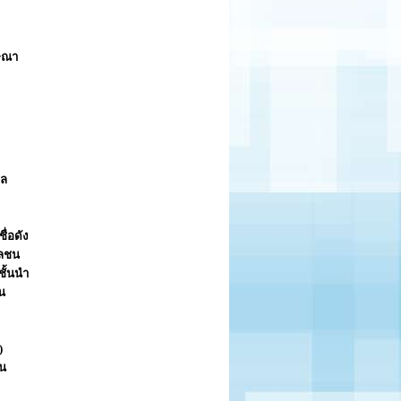
ฆษณา
คล
ื่อดัง
วลชน
ชั้นนำ
น
)
าน
0