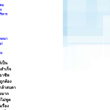
งคม
t)
ริหาร
โฆษณา
g)
รม
้เป็น
ลสำเร็จ
อาชีพ
ถูกต้อง
่กล้าสบตา
างมาก
มไม่พูด
เรื่อง